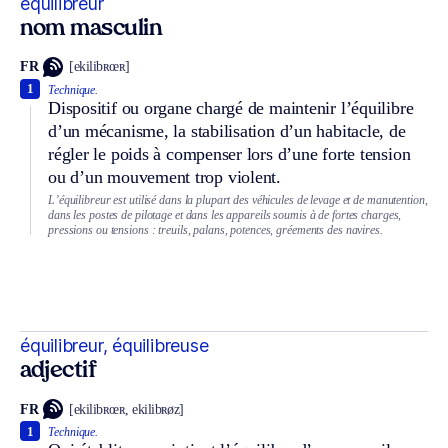
équilibreur
nom masculin
FR
[ekilibʀœʀ]
1
Technique.
Dispositif ou organe chargé de maintenir l’équilibre
d’un mécanisme, la stabilisation d’un habitacle, de
régler le poids à compenser lors d’une forte tension
ou d’un mouvement trop violent.
L’équilibreur est utilisé dans la plupart des véhicules de levage et de manutention,
dans les postes de pilotage et dans les appareils soumis à de fortes charges,
pressions ou tensions : treuils, palans, potences, gréements des navires.
équilibreur, équilibreuse
adjectif
FR
[ekilibʀœʀ, ekilibʀøz]
1
Technique.