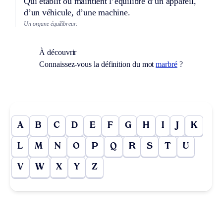
Qui établit ou maintient l’équilibre d’un appareil,
d’un véhicule, d’une machine.
Un organe équilibreur.
À découvrir
Connaissez-vous la définition du mot
marbré
?
A
B
C
D
E
F
G
H
I
J
K
L
M
N
O
P
Q
R
S
T
U
V
W
X
Y
Z