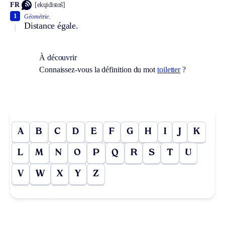
FR
[ekɥidistɑ̃s]
1
Géométrie.
Distance égale.
À découvrir
Connaissez-vous la définition du mot
toiletter
?
A
B
C
D
E
F
G
H
I
J
K
L
M
N
O
P
Q
R
S
T
U
V
W
X
Y
Z