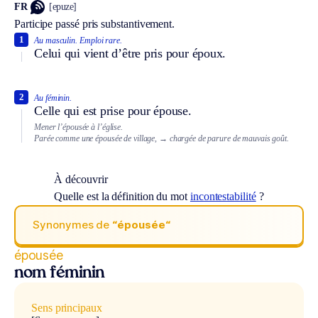
FR
[epuze]
Participe passé pris substantivement.
1
Au masculin.
Emploi rare.
Celui qui vient d’être pris pour époux.
2
Au féminin.
Celle qui est prise pour épouse.
Mener l’épousée à l’église.
Parée comme une épousée de village,
→ chargée de parure de mauvais goût.
À découvrir
Quelle est la définition du mot
incontestabilité
?
Synonymes de
“épousée“
épousée
nom féminin
Sens principaux