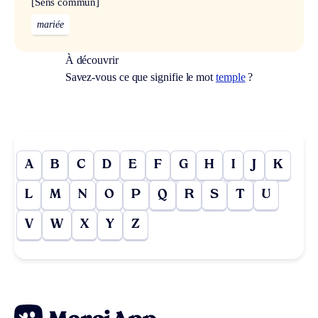
[Sens commun]
mariée
À découvrir
Savez-vous ce que signifie le mot
temple
?
A
B
C
D
E
F
G
H
I
J
K
L
M
N
O
P
Q
R
S
T
U
V
W
X
Y
Z