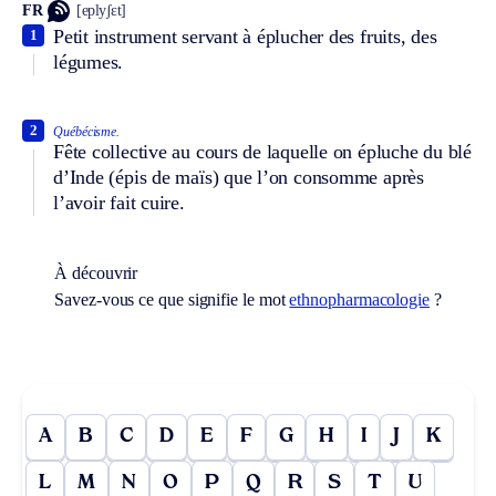
FR
[eplyʃɛt]
Petit instrument servant à éplucher des fruits, des
1
légumes.
2
Québécisme.
Fête collective au cours de laquelle on épluche du blé
d’Inde (épis de maïs) que l’on consomme après
l’avoir fait cuire.
À découvrir
Savez-vous ce que signifie le mot
ethnopharmacologie
?
A
B
C
D
E
F
G
H
I
J
K
L
M
N
O
P
Q
R
S
T
U