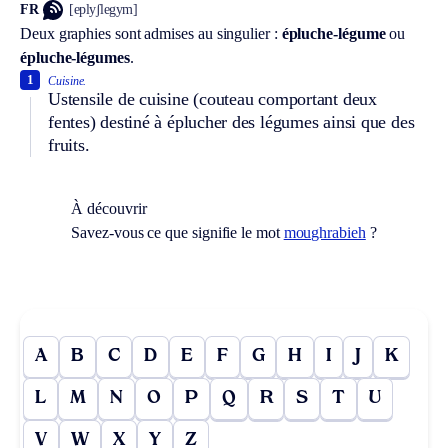
FR
[eplyʃlegym]
Deux graphies sont admises au singulier :
épluche-légume
ou
épluche-légumes
.
1
Cuisine.
Ustensile de cuisine (couteau comportant deux
fentes) destiné à éplucher des légumes ainsi que des
fruits.
À découvrir
Savez-vous ce que signifie le mot
moughrabieh
?
A
B
C
D
E
F
G
H
I
J
K
L
M
N
O
P
Q
R
S
T
U
V
W
X
Y
Z