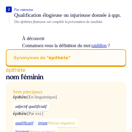
2
Par extension.
Qualification élogieuse ou injurieuse donnée à qqn.
Des épithètes flatteuses ont complété la présentation du candidat.
À découvrir
Connaissez-vous la définition du mot
raidillon
?
Synonymes de
“épithète“
épithète
nom féminin
Sens principaux
épithète
[En linguistique]
adjectif qualificatif
épithète
[Par ext.]
qualificatif
injure
[Valeur négative]
louange
[Valeur positive]