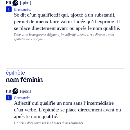
FR
[epitɛt]
1
Grammaire.
Se dit d’un qualificatif qui, ajouté à un substantif,
permet de mieux faire valoir l’idée qu’il exprime. Il
se place directement avant ou après le nom qualifié.
Dans « un beau garçon élégant », les adjectifs « beau » et « élégant » sont
épithètes de « garçon ».
épithète
nom féminin
FR
[epitɛt]
1
Grammaire.
Adjectif qui qualifie un nom sans l’intermédiaire
d’un verbe. L’épithète se place directement avant ou
après le nom qualifié.
Un soleil
doré
caressait les
hautes
dunes
blanches
.