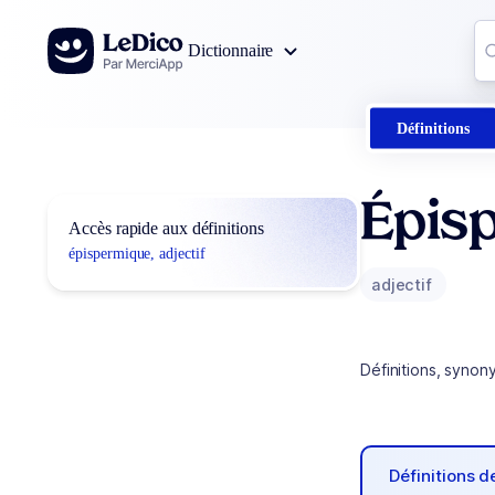
Aller au contenu
Co
Dictionnaire
0
r
Définitions
Épis
Accès rapide aux définitions
épispermique, adjectif
adjectif
Définitions, synon
Définitions 