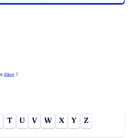
ot
diluer
?
T
U
V
W
X
Y
Z