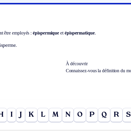
t être employés :
épispermique
et
épispermatique
.
pisperme.
À découvrir
Connaissez-vous la définition du m
H
I
J
K
L
M
N
O
P
Q
R
S