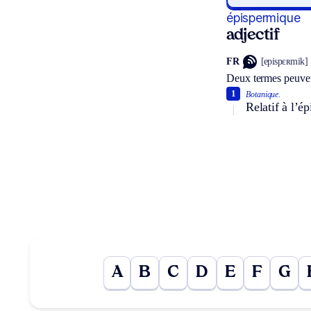
épispermique
adjectif
FR
[epispɛʀmik]
Deux termes peuven
1
Botanique.
Relatif à l’é
A
B
C
D
E
F
G