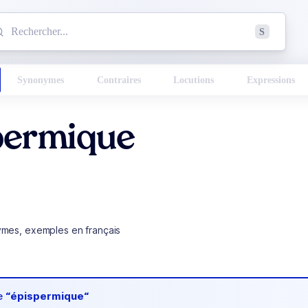
mmencez à chercher un mot dans le dictionnaire :
S
esults found.
Synonymes
Contraires
Locutions
Expressions
permique
ymes, exemples en français
de
“épispermique“