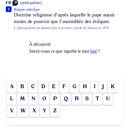
FR
[episkɔpalism]
1
Religion catholique.
Doctrine religieuse d’après laquelle le pape aurait
moins de pouvoir que l’assemblée des évêques.
L’épiscopalisme fut dénoncé par le premier concile du Vatican en 1870.
À découvrir
Savez-vous ce que signifie le mot
faré
?
A
B
C
D
E
F
G
H
I
J
K
L
M
N
O
P
Q
R
S
T
U
V
W
X
Y
Z