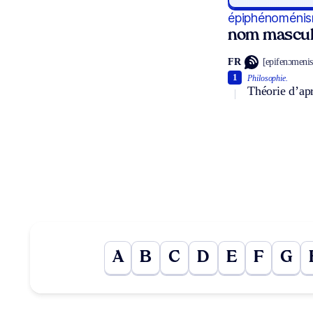
épiphénoméni
nom mascul
FR
[epifenɔmeni
1
Philosophie.
Théorie d’ap
A
B
C
D
E
F
G