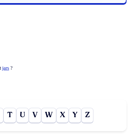
ot
jars
?
T
U
V
W
X
Y
Z