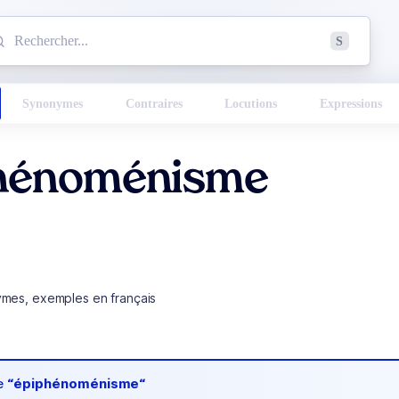
mmencez à chercher un mot dans le dictionnaire :
S
esults found.
Synonymes
Contraires
Locutions
Expressions
hénoménisme
ymes, exemples en français
de
“épiphénoménisme“