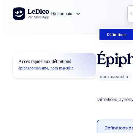
Aller au contenu
Co
Dictionnaire
0
r
Définitions
Épip
Accès rapide aux définitions
épiphénoménisme, nom masculin
nom masculin
Définitions, synon
Définitions 