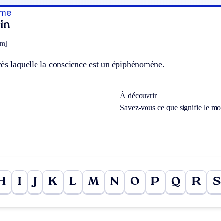
sme
in
sm]
rès laquelle la conscience est un épiphénomène.
À découvrir
Savez-vous ce que signifie le m
H
I
J
K
L
M
N
O
P
Q
R
S