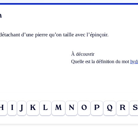
n
étachant d’une pierre qu’on taille avec l’épinçoir.
À découvrir
Quelle est la définition du mot
hyd
H
I
J
K
L
M
N
O
P
Q
R
S