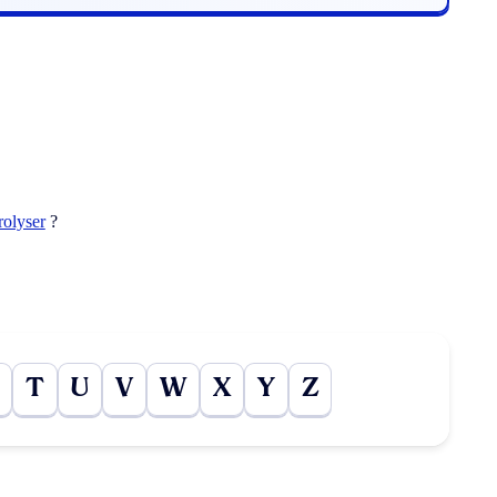
rolyser
?
T
U
V
W
X
Y
Z