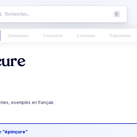
mmencez à chercher un mot dans le dictionnaire :
S
esults found.
Synonymes
Contraires
Locutions
Expressions
çure
ymes, exemples en français
de
“épinçure“