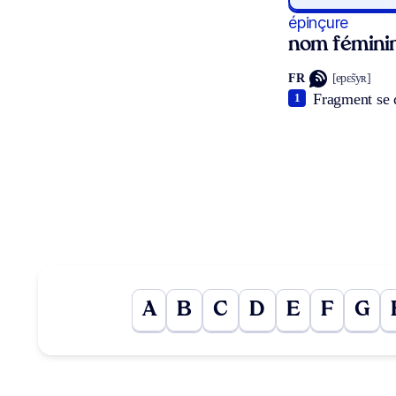
épinçure
nom fémini
FR
[epɛ̃syʀ]
Fragment se d
1
A
B
C
D
E
F
G