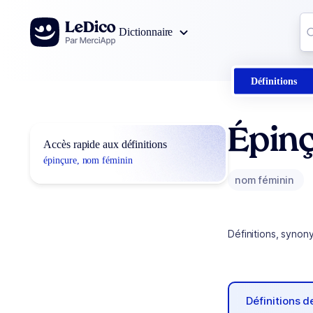
Aller au contenu
Co
Dictionnaire
0
r
Définitions
Épin
Accès rapide aux définitions
épinçure, nom féminin
nom féminin
Définitions, synon
Définitions 