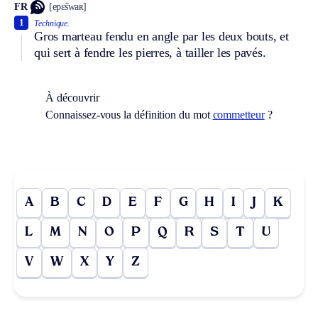
FR
[epɛ̃swaʀ]
1
Technique.
Gros marteau fendu en angle par les deux bouts, et
qui sert à fendre les pierres, à tailler les pavés.
À découvrir
Connaissez-vous la définition du mot
commetteur
?
A
B
C
D
E
F
G
H
I
J
K
L
M
N
O
P
Q
R
S
T
U
V
W
X
Y
Z