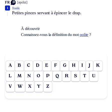
FR
[epɛ̃sɛt]
1
Textile.
Petites pinces servant à épincer le drap.
À découvrir
Connaissez-vous la définition du mot
oolite
?
A
B
C
D
E
F
G
H
I
J
K
L
M
N
O
P
Q
R
S
T
U
V
W
X
Y
Z