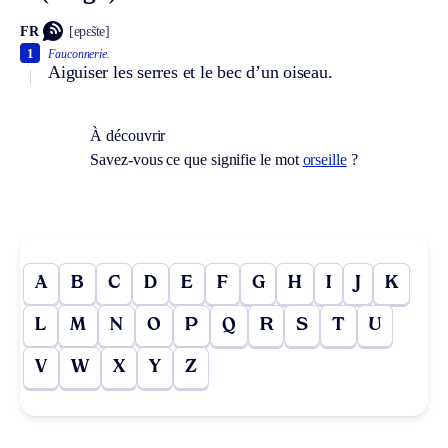
FR
[epɛ̃ste]
1
Fauconnerie.
Aiguiser les serres et le bec d’un oiseau.
À découvrir
Savez-vous ce que signifie le mot
orseille
?
A
B
C
D
E
F
G
H
I
J
K
L
M
N
O
P
Q
R
S
T
U
V
W
X
Y
Z