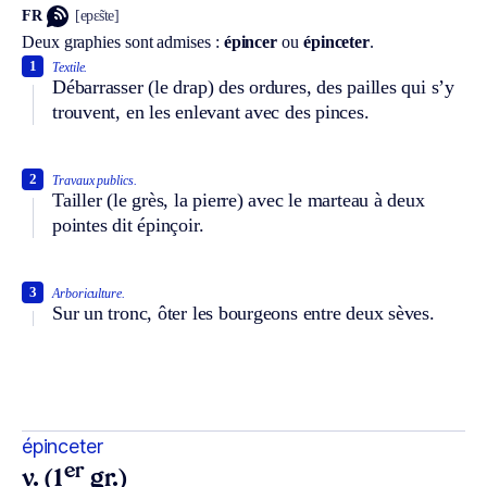
FR
[epɛ̃ste]
Deux graphies sont admises :
épincer
ou
épinceter
.
1
Textile.
Débarrasser (le drap) des ordures, des pailles qui s’y
trouvent, en les enlevant avec des pinces.
2
Travaux publics.
Tailler (le grès, la pierre) avec le marteau à deux
pointes dit épinçoir.
3
Arboriculture.
Sur un tronc, ôter les bourgeons entre deux sèves.
épinceter
er
v. (1
gr.)