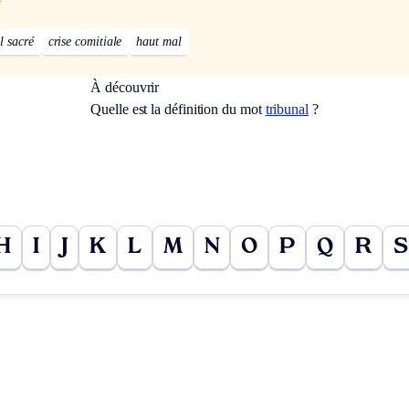
l sacré
crise comitiale
haut mal
À découvrir
Quelle est la définition du mot
tribunal
?
H
I
J
K
L
M
N
O
P
Q
R
S