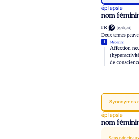
épilepsie
nom fémini
FR
[epilɛpsi]
Deux termes peuven
1
Médecine.
Affection ne
(hyperactivit
de conscienc
Synonymes 
épilepsie
nom fémini
Sens principau