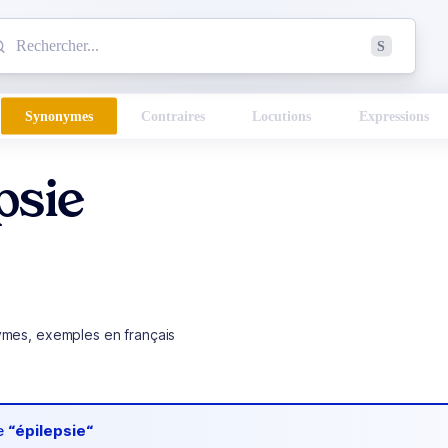
mmencez à chercher un mot dans le dictionnaire :
S
esults found.
Synonymes
Contraires
Locutions
Expressions
psie
ymes, exemples en français
de
“épilepsie“