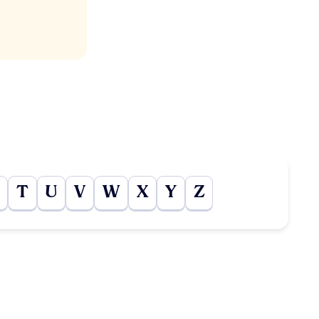
T
U
V
W
X
Y
Z