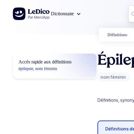
Aller au contenu
Co
Dictionnaire
0
r
Définitions
Épile
Accès rapide aux définitions
épilepsie, nom féminin
nom féminin
Définitions, synon
Définitions 