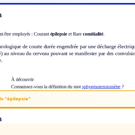
n
t être employés :
Courant
épilepsie
et
Rare
comitialité
.
urologique de courte durée engendrée par une décharge électri
é) au niveau du cerveau pouvant se manifester par des convulsi
e.
À découvrir
Connaissez-vous la définition du mot
sphygmotensiomètre
?
de
“épilepsie“
n
x