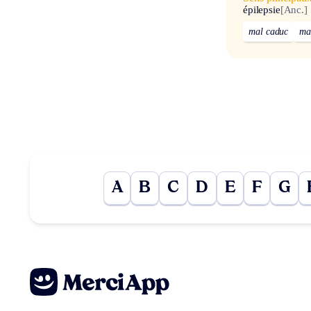
épilepsie
[Anc.]
mal caduc
ma
A
B
C
D
E
F
G