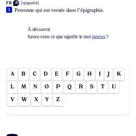
FR
[epigʀafist]
Personne qui est versée dans l’épigraphie.
1
À découvrir
Savez-vous ce que signifie le mot
jarreux
?
A
B
C
D
E
F
G
H
I
J
K
L
M
N
O
P
Q
R
S
T
U
V
W
X
Y
Z