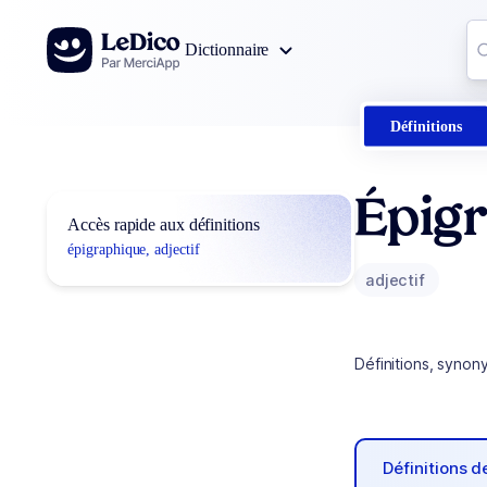
Aller au contenu
Co
Dictionnaire
0
r
Définitions
Épig
Accès rapide aux définitions
épigraphique, adjectif
adjectif
Définitions, synon
Définitions 