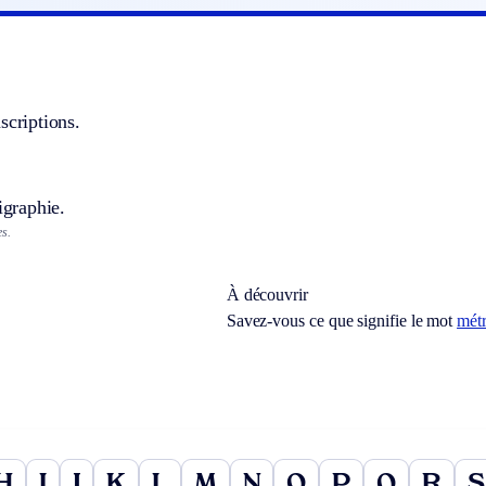
scriptions.
igraphie.
s.
À découvrir
Savez-vous ce que signifie le mot
mét
H
I
J
K
L
M
N
O
P
Q
R
S