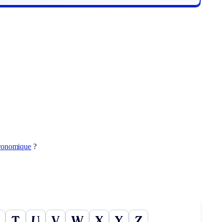
ronomique
?
T
U
V
W
X
Y
Z