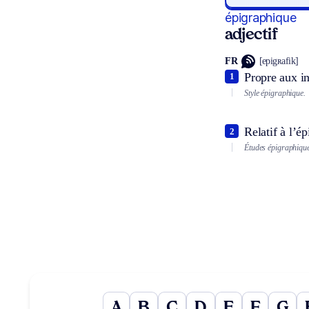
épigraphique
adjectif
FR
[epigʀafik]
Propre aux in
1
Style épigraphique.
Relatif à l’ép
2
Études épigraphique
A
B
C
D
E
F
G