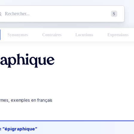
mmencez à chercher un mot dans le dictionnaire :
S
esults found.
Synonymes
Contraires
Locutions
Expressions
raphique
ymes, exemples en français
de
“épigraphique“