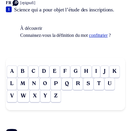
FR
[epigʀafi]
Science qui a pour objet l’étude des inscriptions.
1
À découvrir
Connaissez-vous la définition du mot
confiturier
?
A
B
C
D
E
F
G
H
I
J
K
L
M
N
O
P
Q
R
S
T
U
V
W
X
Y
Z