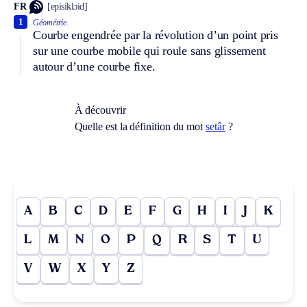
FR
[episiklɔid]
1
Géométrie.
Courbe engendrée par la révolution d’un point pris
sur une courbe mobile qui roule sans glissement
autour d’une courbe fixe.
À découvrir
Quelle est la définition du mot
setâr
?
A
B
C
D
E
F
G
H
I
J
K
L
M
N
O
P
Q
R
S
T
U
V
W
X
Y
Z