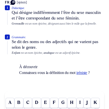
FR
[episɛn]
1
Didactique.
Qui désigne indifféremment l’être du sexe masculin
et l’être correspondant du sexe féminin.
Grenouille
est un nom épicène, désignant aussi bien le mâle que la femelle.
2
Grammaire.
Se dit des noms ou des adjectifs qui ne varient pas
selon le genre.
Enfant
est un nom épicène,
analogue
est un adjectif épicène.
À découvrir
Connaissez-vous la définition du mot
iréniste
?
A
B
C
D
E
F
G
H
I
J
K