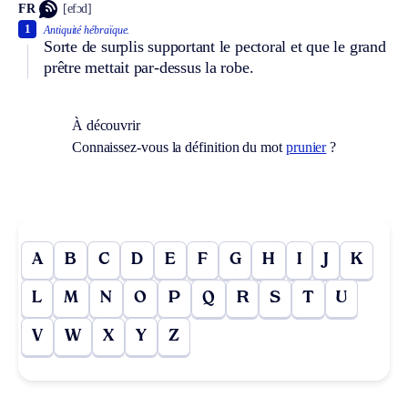
FR
[efɔd]
1
Antiquité hébraïque.
Sorte de surplis supportant le pectoral et que le grand
prêtre mettait par-dessus la robe.
À découvrir
Connaissez-vous la définition du mot
prunier
?
A
B
C
D
E
F
G
H
I
J
K
L
M
N
O
P
Q
R
S
T
U
V
W
X
Y
Z