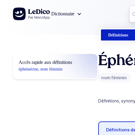
Aller au contenu
Co
Dictionnaire
0
r
Définitions
Éphé
Accès rapide aux définitions
éphémérine, nom féminin
nom féminin
Définitions, synon
Définitions 