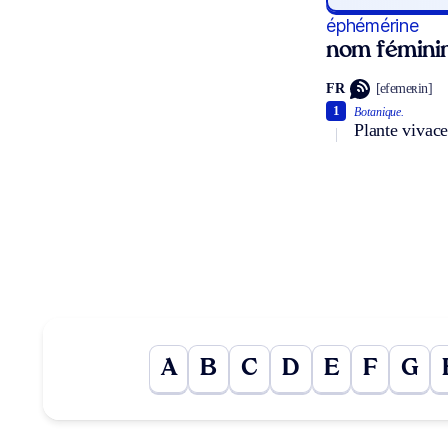
éphémérine
nom fémini
FR
[efemeʀin]
1
Botanique.
Plante viva
A
B
C
D
E
F
G