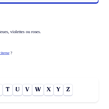
eues, violettes ou roses.
citerne
?
T
U
V
W
X
Y
Z