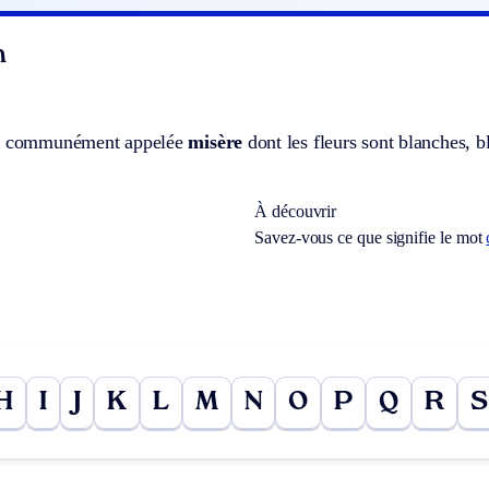
n
ce communément appelée
misère
dont les fleurs sont blanches, bl
À découvrir
Savez-vous ce que signifie le mot
H
I
J
K
L
M
N
O
P
Q
R
S