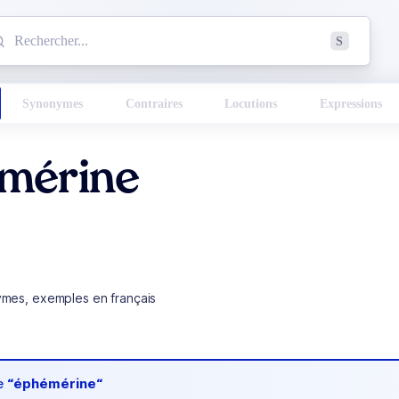
mmencez à chercher un mot dans le dictionnaire :
S
esults found.
Synonymes
Contraires
Locutions
Expressions
mérine
ymes, exemples en français
de
“éphémérine“