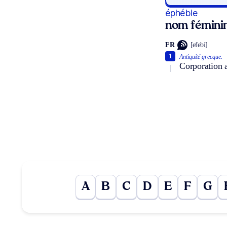
éphébie
nom fémini
FR
[efebi]
1
Antiquité grecque.
Corporation a
A
B
C
D
E
F
G