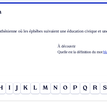
n
thénienne où les éphèbes suivaient une éducation civique et une 
À découvrir
Quelle est la définition du mot
bl
H
I
J
K
L
M
N
O
P
Q
R
S