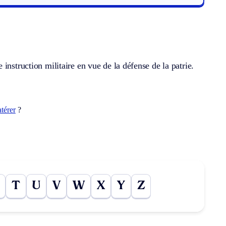
instruction militaire en vue de la défense de la patrie.
atérer
?
T
U
V
W
X
Y
Z