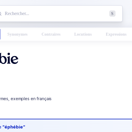
mmencez à chercher un mot dans le dictionnaire :
S
esults found.
Synonymes
Contraires
Locutions
Expressions
bie
ymes, exemples en français
de
“éphébie“