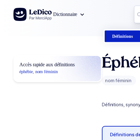
Aller au contenu
Co
Dictionnaire
0
r
Définitions
Éphé
Accès rapide aux définitions
éphébie, nom féminin
nom féminin
Définitions, synon
Définitions 