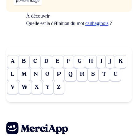
froment rouge
À découvrir
Quelle est la définition du mot
carthaginois
?
A
B
C
D
E
F
G
H
I
J
K
L
M
N
O
P
Q
R
S
T
U
V
W
X
Y
Z