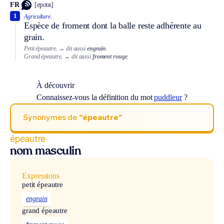
FR
[epotʀ]
1
Agriculture.
Espèce de froment dont la balle reste adhérente au
grain.
Petit épeautre,
→ dit aussi
engrain
.
Grand épeautre,
→ dit aussi
froment rouge
.
À découvrir
Connaissez-vous la définition du mot
puddleur
?
Synonymes de
“épeautre“
épeautre
nom masculin
Expressions
petit épeautre
engrain
grand épeautre