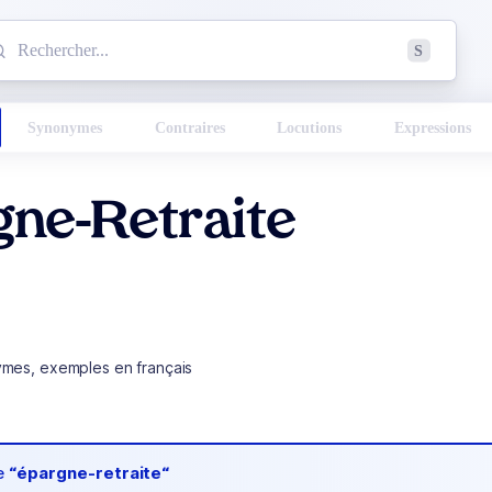
mmencez à chercher un mot dans le dictionnaire :
S
esults found.
Synonymes
Contraires
Locutions
Expressions
gne-Retraite
ymes, exemples en français
de
“épargne-retraite“