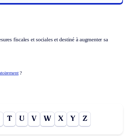
ures fiscales et sociales et destiné à augmenter sa
atoirement
?
T
U
V
W
X
Y
Z