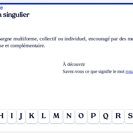
te
 singulier
.
rgne multiforme, collectif ou individuel, encouragé par des mes
ase et complémentaire.
À découvrir
Savez-vous ce que signifie le mot
rog
H
I
J
K
L
M
N
O
P
Q
R
S