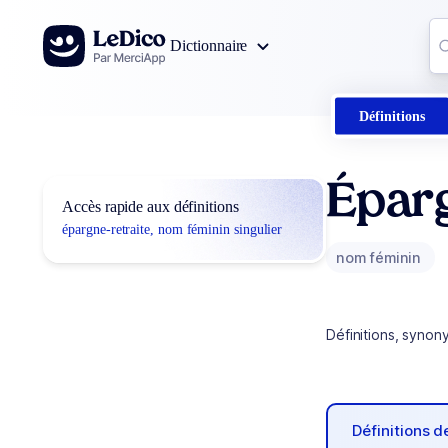
Aller au contenu
Co
Dictionnaire
0
r
Définitions
Épar
Accès rapide aux définitions
épargne-retraite, nom féminin singulier
nom féminin
Définitions, synon
Définitions 