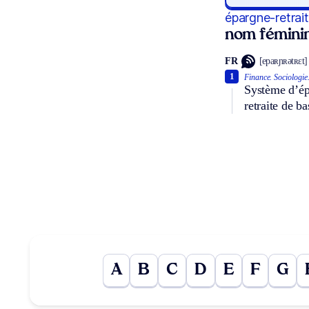
épargne-retrai
nom féminin
FR
[epaʀɲʀətʀɛt]
1
Finance.
Sociologie
Système d’épa
retraite de b
A
B
C
D
E
F
G