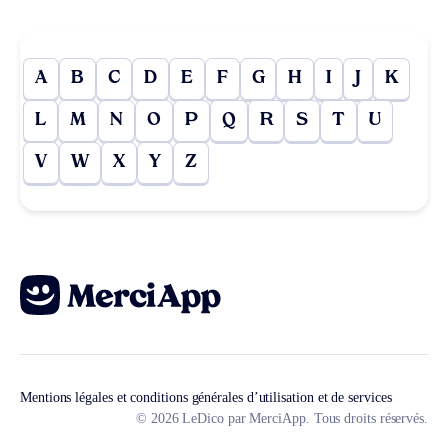
A
B
C
D
E
F
G
H
I
J
K
L
M
N
O
P
Q
R
S
T
U
V
W
X
Y
Z
Mentions légales et conditions générales d’utilisation et de services
© 2026 LeDico par MerciApp. Tous droits réservés.