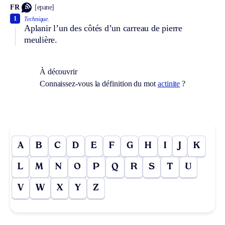
FR
[epane]
1
Technique.
Aplanir l’un des côtés d’un carreau de pierre
meulière.
À découvrir
Connaissez-vous la définition du mot
actinite
?
A
B
C
D
E
F
G
H
I
J
K
L
M
N
O
P
Q
R
S
T
U
V
W
X
Y
Z