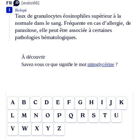
FR
[eozinɔfili]
1
Biologie.
Taux de granulocytes éosinophiles supérieur à la
normale dans le sang. Fréquente en cas d’allergie, de
parasitose, elle peut être associée à certaines
pathologies hématologiques.
À découvrir
Savez-vous ce que signifie le mot
nitroglycérine
?
A
B
C
D
E
F
G
H
I
J
K
L
M
N
O
P
Q
R
S
T
U
V
W
X
Y
Z