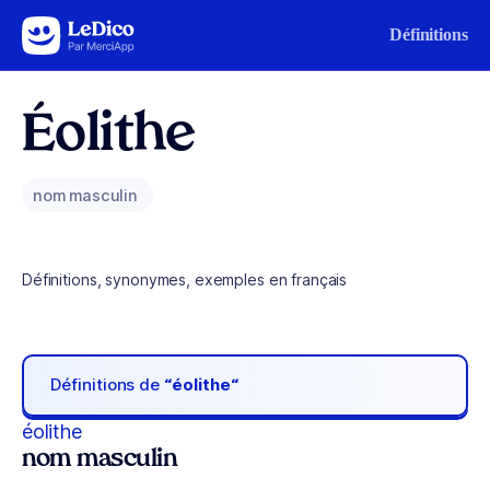
Aller au contenu
Définitions
Éolithe
nom masculin
Définitions, synonymes, exemples en français
Définitions de
“éolithe“
éolithe
nom masculin