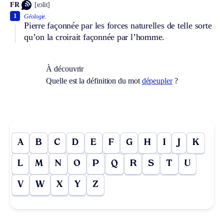
FR
[eɔlit]
1
Géologie.
Pierre façonnée par les forces naturelles de telle sorte
qu’on la croirait façonnée par l’homme.
À découvrir
Quelle est la définition du mot
dépeupler
?
A
B
C
D
E
F
G
H
I
J
K
L
M
N
O
P
Q
R
S
T
U
V
W
X
Y
Z