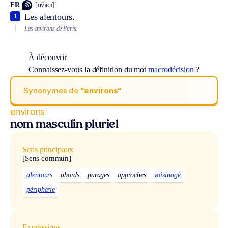
FR
[ɑ̃viʀɔ̃]
Les alentours.
1
Les environs de Paris.
À découvrir
Connaissez-vous la définition du mot
macrodécision
?
Synonymes de
“environs“
environs
nom masculin pluriel
Sens principaux
[Sens commun]
alentours
abords
parages
approches
voisinage
périphérie
Expressions