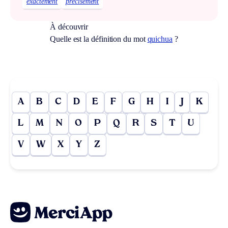
exactement
précisément
À découvrir
Quelle est la définition du mot
quichua
?
A
B
C
D
E
F
G
H
I
J
K
L
M
N
O
P
Q
R
S
T
U
V
W
X
Y
Z