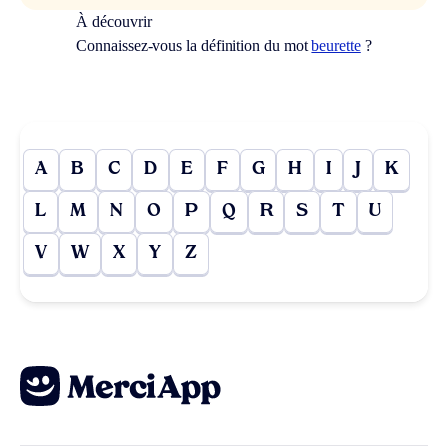
À découvrir
Connaissez-vous la définition du mot
beurette
?
A
B
C
D
E
F
G
H
I
J
K
L
M
N
O
P
Q
R
S
T
U
V
W
X
Y
Z