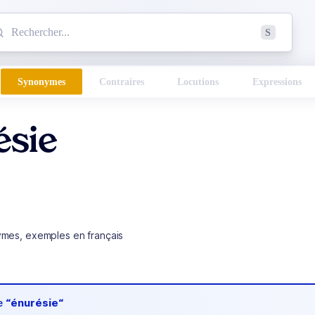
mmencez à chercher un mot dans le dictionnaire :
S
esults found.
Synonymes
Contraires
Locutions
Expressions
ésie
ymes, exemples en français
de
“énurésie“