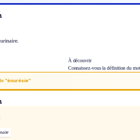
n
urinaire.
À découvrir
Connaissez-vous la définition du mo
de
“énurésie“
n
x
naire