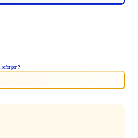
t
reforger
?