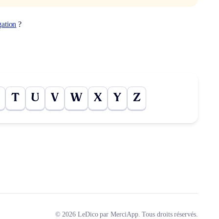
gation
?
T
U
V
W
X
Y
Z
© 2026 LeDico par MerciApp. Tous droits réservés.