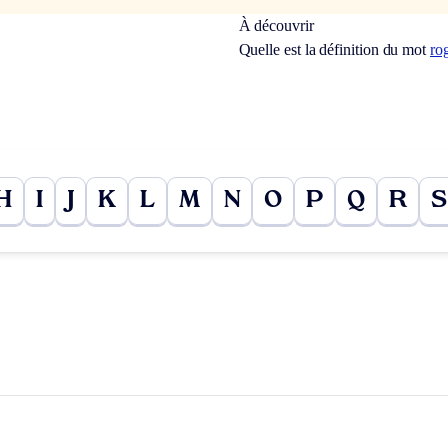
À découvrir
Quelle est la définition du mot
ro
H
I
J
K
L
M
N
O
P
Q
R
S