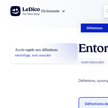
Aller au contenu
Co
Dictionnaire
0
r
Définitions
Entor
Accès rapide aux définitions
entortillage, nom masculin
nom masculin
Définitions, synon
Définitions 