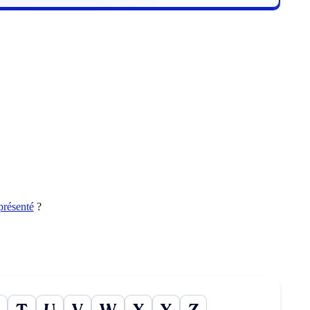
présenté
?