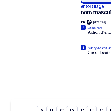
entortillage
nom mascul
FR
[ɑ̃tɔʀtijaʒ]
1
Emploi rare.
Action d’entor
2
Sens figuré.
Familie
Circonlocuti