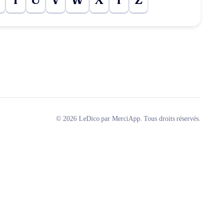
T
U
V
W
X
Y
Z
© 2026 LeDico par MerciApp. Tous droits réservés.