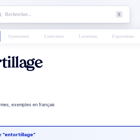
mmencez à chercher un mot dans le dictionnaire :
S
esults found.
Synonymes
Contraires
Locutions
Expressions
tillage
ymes, exemples en français
de
“entortillage“