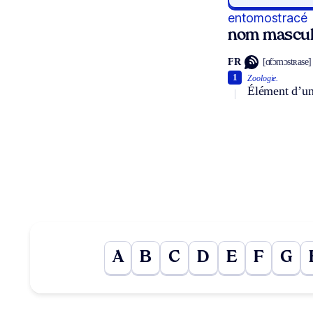
entomostracé
nom mascul
FR
[ɑ̃tɔmɔstʀase]
1
Zoologie.
Élément d’un 
A
B
C
D
E
F
G