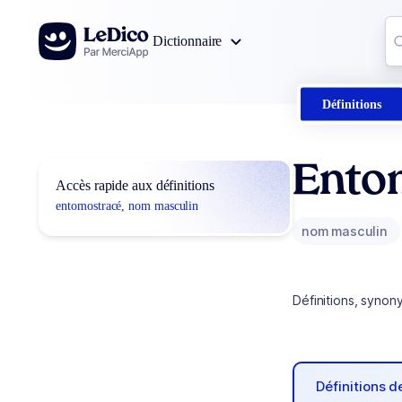
Aller au contenu
Co
Dictionnaire
0
r
Définitions
Ento
Accès rapide aux définitions
entomostracé, nom masculin
nom masculin
Définitions, synon
Définitions 