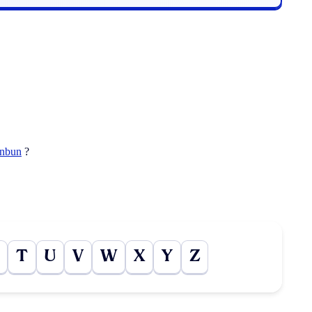
nbun
?
T
U
V
W
X
Y
Z