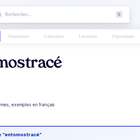
mmencez à chercher un mot dans le dictionnaire :
S
esults found.
Synonymes
Contraires
Locutions
Expressions
mostracé
ymes, exemples en français
de
“entomostracé“