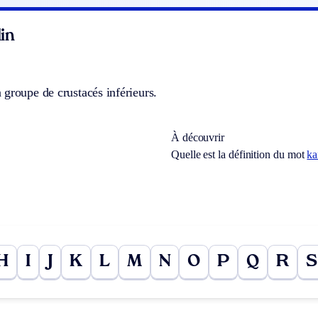
in
groupe de crustacés inférieurs.
À découvrir
Quelle est la définition du mot
ka
H
I
J
K
L
M
N
O
P
Q
R
S