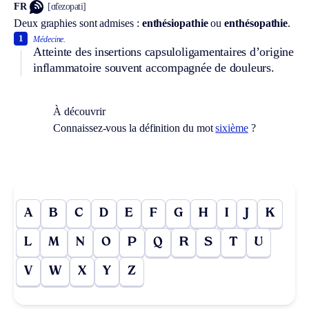
FR
[ɑ̃tezopati]
Deux graphies sont admises :
enthésiopathie
ou
enthésopathie
.
1
Médecine.
Atteinte des insertions capsuloligamentaires d’origine
inflammatoire souvent accompagnée de douleurs.
À découvrir
Connaissez-vous la définition du mot
sixième
?
A
B
C
D
E
F
G
H
I
J
K
L
M
N
O
P
Q
R
S
T
U
V
W
X
Y
Z