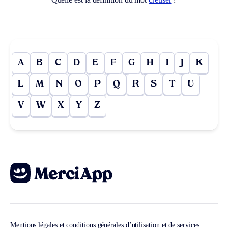
A
B
C
D
E
F
G
H
I
J
K
L
M
N
O
P
Q
R
S
T
U
V
W
X
Y
Z
Mentions légales et conditions générales d’utilisation et de services