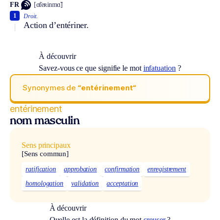
FR
[ɑ̃teʀinmɑ̃]
1
Droit.
Action d’entériner.
À découvrir
Savez-vous ce que signifie le mot
infatuation
?
Synonymes de
“entérinement“
entérinement
nom masculin
Sens principaux
[Sens commun]
ratification
approbation
confirmation
enregistrement
homologation
validation
acceptation
À découvrir
Quelle est la définition du mot
creuser
?