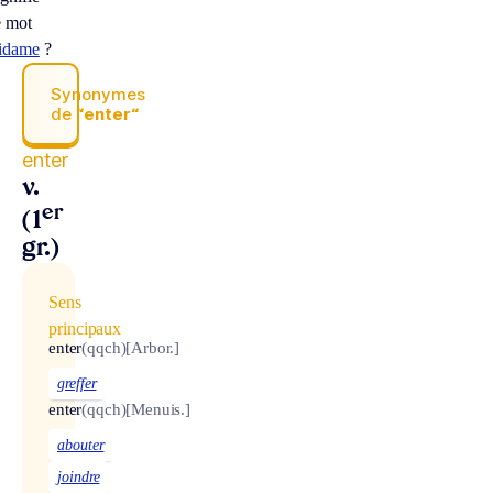
e mot
idame
?
Synonymes
de
“enter“
enter
v.
er
(1
gr.)
Sens
principaux
enter
(qqch)
[Arbor.]
greffer
enter
(qqch)
[Menuis.]
abouter
joindre