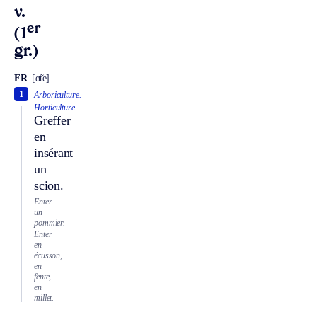
v.
er
(1
gr.)
FR
[ɑ̃te]
1
Arboriculture.
Horticulture.
Greffer
en
insérant
un
scion.
Enter
un
pommier.
Enter
en
écusson,
en
fente,
en
millet.