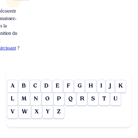
écouvrir
naissez-
s la
inition du
t
aircissant
?
A
B
C
D
E
F
G
H
I
J
K
L
M
N
O
P
Q
R
S
T
U
V
W
X
Y
Z