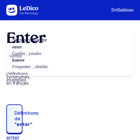
Aller au contenu
Définitions
Enter
Ne pas confondre
enter
Greffer ; joindre.
verbe
hanter
Fréquenter ; obséder.
Définitions,
synonymes,
exemples
en français
Définitions
de
“enter“
enter