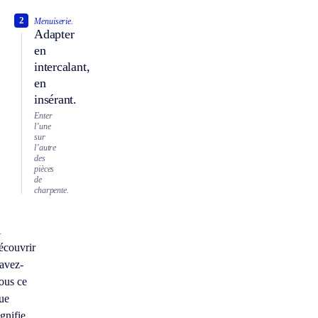
2
Menuiserie.
Adapter
en
intercalant,
en
insérant.
Enter
l’une
sur
l’autre
des
pièces
de
charpente.
À
écouvrir
avez-
ous ce
ue
ignifie