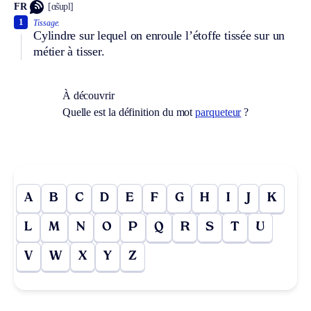
FR
[ɑ̃supl]
1
Tissage.
Cylindre sur lequel on enroule l’étoffe tissée sur un
métier à tisser.
À découvrir
Quelle est la définition du mot
parqueteur
?
A
B
C
D
E
F
G
H
I
J
K
L
M
N
O
P
Q
R
S
T
U
V
W
X
Y
Z