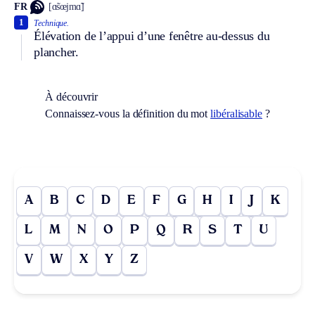
FR
[ɑ̃sœjmɑ̃]
1
Technique.
Élévation de l’appui d’une fenêtre au-dessus du
plancher.
À découvrir
Connaissez-vous la définition du mot
libéralisable
?
A
B
C
D
E
F
G
H
I
J
K
L
M
N
O
P
Q
R
S
T
U
V
W
X
Y
Z