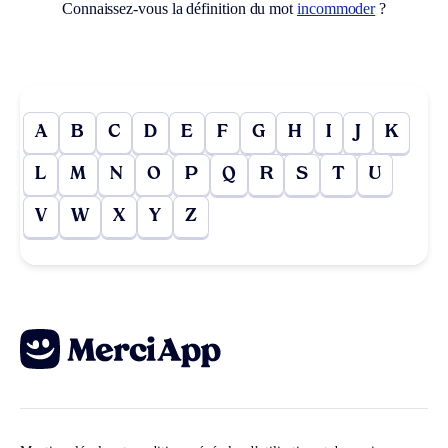
Connaissez-vous la définition du mot
incommoder
?
A
B
C
D
E
F
G
H
I
J
K
L
M
N
O
P
Q
R
S
T
U
V
W
X
Y
Z