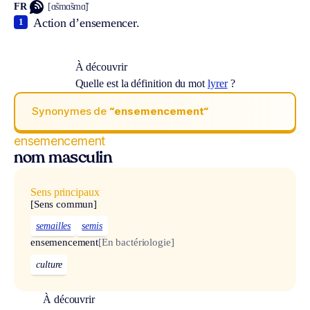
FR
[ɑ̃smɑ̃smɑ̃]
Action d’ensemencer.
1
À découvrir
Quelle est la définition du mot
lyrer
?
Synonymes de
“ensemencement“
ensemencement
nom masculin
Sens principaux
[Sens commun]
semailles
semis
ensemencement
[En bactériologie]
culture
À découvrir