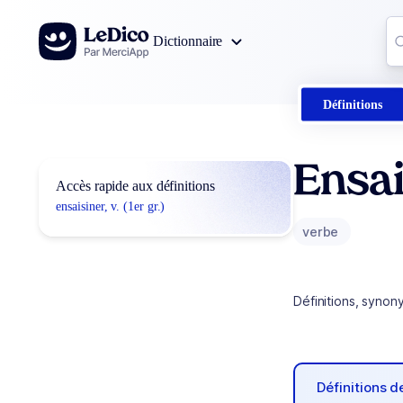
Aller au contenu
Co
Dictionnaire
0
r
Définitions
Ensai
Accès rapide aux définitions
ensaisiner, v. (1er gr.)
verbe
Définitions, synon
Définitions 