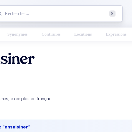
mmencez à chercher un mot dans le dictionnaire :
S
esults found.
Synonymes
Contraires
Locutions
Expressions
siner
ymes, exemples en français
de
“ensaisiner“