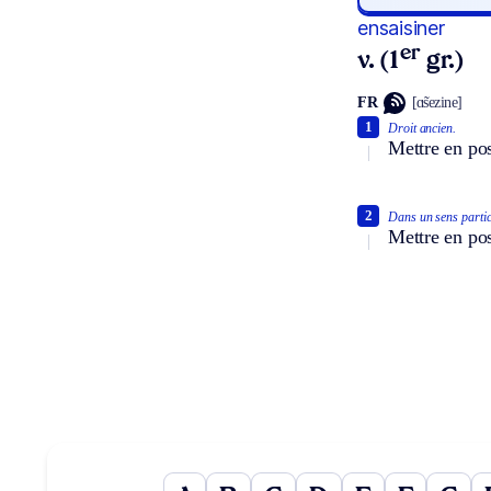
ensaisiner
er
v. (1
gr.)
FR
[ɑ̃sezine]
1
Droit ancien.
Mettre en po
2
Dans un sens partic
Mettre en po