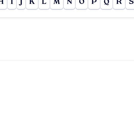
H
I
J
K
L
M
N
O
P
Q
R
S