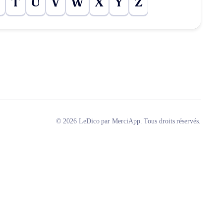
T
U
V
W
X
Y
Z
© 2026 LeDico par MerciApp. Tous droits réservés.