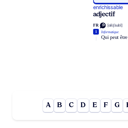
enrichissable
adjectif
FR
[ɑ̃ʀiʃisabl]
1
Informatique.
Qui peut être
A
B
C
D
E
F
G