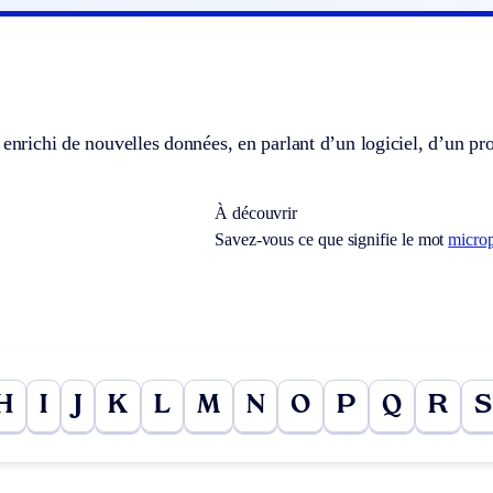
 enrichi de nouvelles données, en parlant d’un logiciel, d’un pr
À découvrir
Savez-vous ce que signifie le mot
micro
H
I
J
K
L
M
N
O
P
Q
R
S