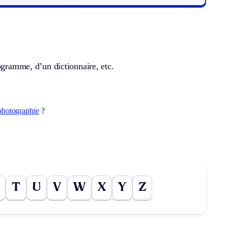
ogramme, d’un dictionnaire, etc.
photographie
?
T
U
V
W
X
Y
Z