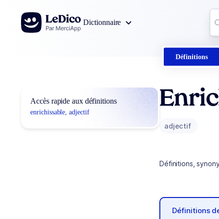
Aller au contenu
Co
Dictionnaire
0
r
Définitions
Enric
Accès rapide aux définitions
enrichissable, adjectif
adjectif
Définitions, synon
Définitions 