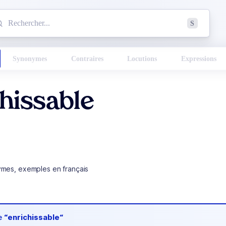
mmencez à chercher un mot dans le dictionnaire :
S
esults found.
Synonymes
Contraires
Locutions
Expressions
hissable
ymes, exemples en français
de
“enrichissable“