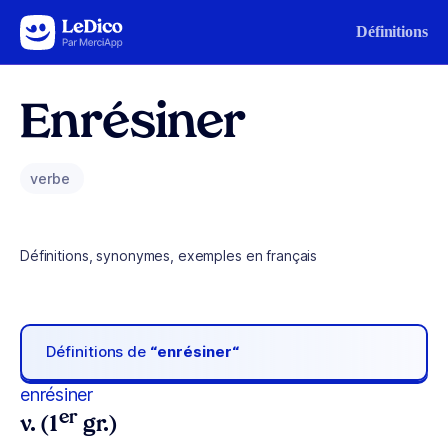
Aller au contenu
Définitions
Enrésiner
verbe
Définitions, synonymes, exemples en français
Définitions de
“enrésiner“
enrésiner
er
v. (1
gr.)