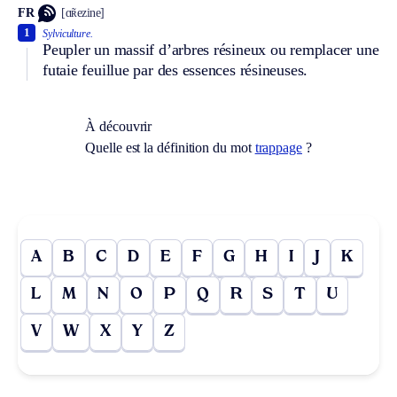
FR
[ɑ̃ʀezine]
1
Sylviculture.
Peupler un massif d’arbres résineux ou remplacer une
futaie feuillue par des essences résineuses.
À découvrir
Quelle est la définition du mot
trappage
?
A
B
C
D
E
F
G
H
I
J
K
L
M
N
O
P
Q
R
S
T
U
V
W
X
Y
Z