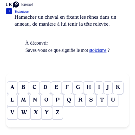
FR
[ɑ̃ʀene]
1
Technique.
Harnacher un cheval en fixant les rênes dans un
anneau, de manière à lui tenir la tête relevée.
À découvrir
Savez-vous ce que signifie le mot
stoïcisme
?
A
B
C
D
E
F
G
H
I
J
K
L
M
N
O
P
Q
R
S
T
U
V
W
X
Y
Z