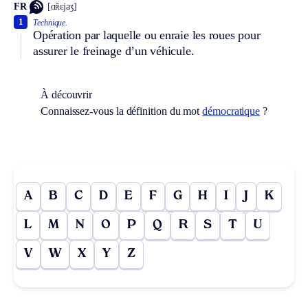
FR
[ɑ̃ʀɛjaʒ]
1
Technique.
Opération par laquelle ou enraie les roues pour
assurer le freinage d’un véhicule.
À découvrir
Connaissez-vous la définition du mot
démocratique
?
A
B
C
D
E
F
G
H
I
J
K
L
M
N
O
P
Q
R
S
T
U
V
W
X
Y
Z