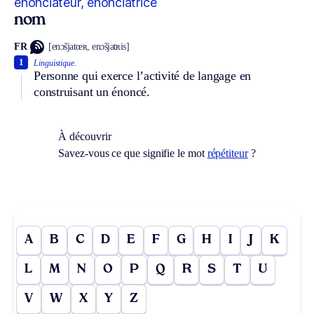
énonciateur, énonciatrice
nom
FR
[enɔ̃sjatœʀ, enɔ̃sjatʀis]
1
Linguistique.
Personne qui exerce l’activité de langage en
construisant un énoncé.
À découvrir
Savez-vous ce que signifie le mot
répétiteur
?
A
B
C
D
E
F
G
H
I
J
K
L
M
N
O
P
Q
R
S
T
U
V
W
X
Y
Z