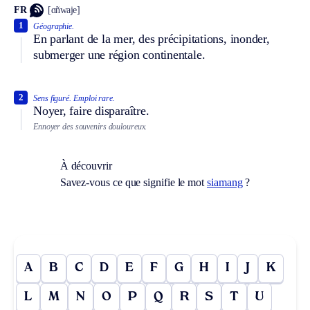
FR
[ɑ̃nwaje]
1
Géographie.
En parlant de la mer, des précipitations, inonder,
submerger une région continentale.
2
Sens figuré.
Emploi rare.
Noyer, faire disparaître.
Ennoyer des souvenirs douloureux.
À découvrir
Savez-vous ce que signifie le mot
siamang
?
A
B
C
D
E
F
G
H
I
J
K
L
M
N
O
P
Q
R
S
T
U