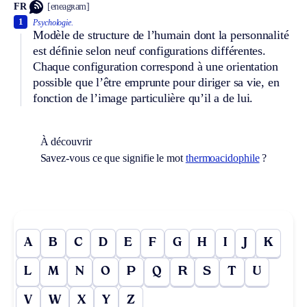
FR
[eneagʀam]
1
Psychologie.
Modèle de structure de l’humain dont la personnalité
est définie selon neuf configurations différentes.
Chaque configuration correspond à une orientation
possible que l’être emprunte pour diriger sa vie, en
fonction de l’image particulière qu’il a de lui.
À découvrir
Savez-vous ce que signifie le mot
thermoacidophile
?
A
B
C
D
E
F
G
H
I
J
K
L
M
N
O
P
Q
R
S
T
U
V
W
X
Y
Z