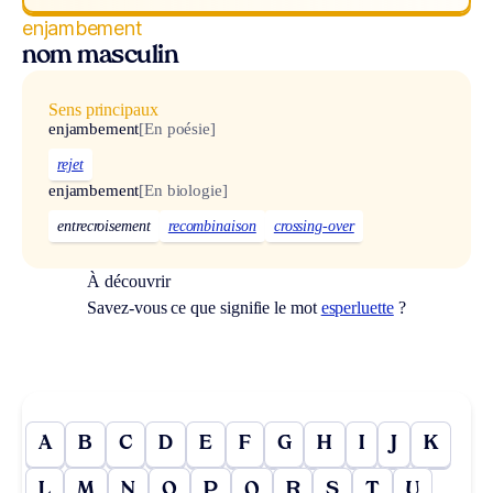
enjambement
nom masculin
Sens principaux
enjambement
[En poésie]
rejet
enjambement
[En biologie]
entrecroisement
recombinaison
crossing-over
À découvrir
Savez-vous ce que signifie le mot
esperluette
?
A
B
C
D
E
F
G
H
I
J
K
L
M
N
O
P
Q
R
S
T
U