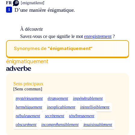
FR
[enigmatikmɑ̃]
D’une manière énigmatique.
1
À découvrir
Savez-vous ce que signifie le mot
enregistrement
?
Synonymes de
“énigmatiquement“
énigmatiquement
adverbe
Sens principaux
[Sens commun]
mystérieusement
étrangement
impénétrablement
hermétiquement
inexplicablement
inintelligiblement
nébuleusement
secrètement
ténébreusement
obscurément
incompréhensiblement
insaisissablement