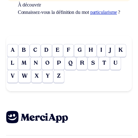
À découvrir
Connaissez-vous la définition du mot
particularisme
?
A
B
C
D
E
F
G
H
I
J
K
L
M
N
O
P
Q
R
S
T
U
V
W
X
Y
Z