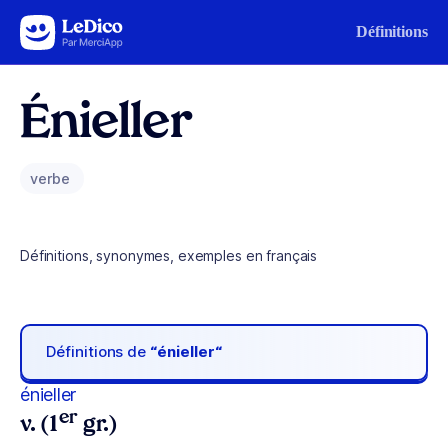
Aller au contenu
Définitions
Énieller
verbe
Définitions, synonymes, exemples en français
Définitions de
“énieller“
énieller
er
v. (1
gr.)