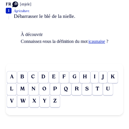
FR
[enjele]
1
Agriculture.
Débarrasser le blé de la nielle.
À découvrir
Connaissez-vous la définition du mot
icaunaise
?
A
B
C
D
E
F
G
H
I
J
K
L
M
N
O
P
Q
R
S
T
U
V
W
X
Y
Z